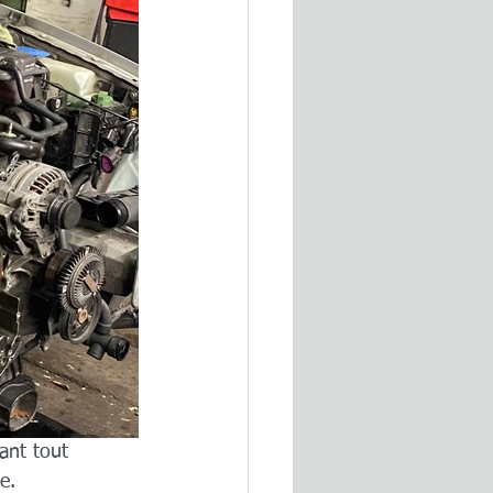
ant tout 
e.