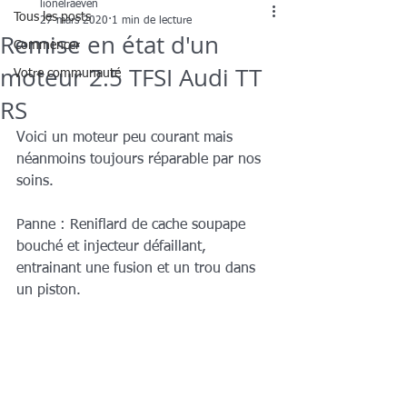
lionelraeven
Tous les posts
27 mars 2020
1 min de lecture
Remise en état d'un
Commencer
moteur 2.5 TFSI Audi TT
Votre communauté
RS
Voici un moteur peu courant mais 
néanmoins toujours réparable par nos 
soins.
Panne : Reniflard de cache soupape 
bouché et injecteur défaillant, 
entrainant une fusion et un trou dans 
un piston.